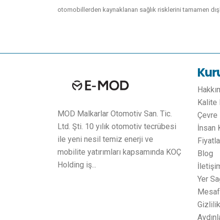
otomobillerden kaynaklanan sağlık risklerini tamamen dış
Kur
Hakkı
Kalite
MOD Malkarlar Otomotiv San. Tic.
Çevre 
Ltd. Şti. 10 yılık otomotiv tecrübesi
İnsan 
ile yeni nesil temiz enerji ve
Fiyatl
mobilite yatırımları kapsamında KOÇ
Blog
Holding iş...
İletişi
Yer Sa
Mesafe
Gizlili
Aydınl