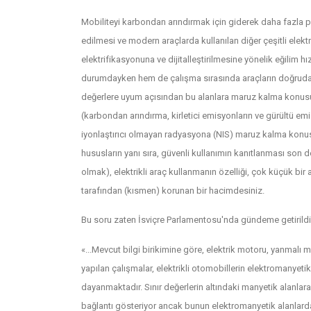
Mobiliteyi karbondan arındırmak için giderek daha fazla pill
edilmesi ve modern araçlarda kullanılan diğer çeşitli elekt
elektrifikasyonuna ve dijitalleştirilmesine yönelik eğilim 
durumdayken hem de çalışma sırasında araçların doğrudan ç
değerlere uyum açısından bu alanlara maruz kalma konusun
(karbondan arındırma, kirletici emisyonların ve gürültü em
iyonlaştırıcı olmayan radyasyona (NIS) maruz kalma konusund
hususların yanı sıra, güvenli kullanımın kanıtlanması son 
olmak), elektrikli araç kullanmanın özelliği, çok küçük bir
tarafından (kısmen) korunan bir hacimdesiniz.
Bu soru zaten İsviçre Parlamentosu'nda gündeme getirildi
«...Mevcut bilgi birikimine göre, elektrik motoru, yanmalı 
yapılan çalışmalar, elektrikli otomobillerin elektromanyetik
dayanmaktadır. Sınır değerlerin altındaki manyetik alanlara
bağlantı gösteriyor ancak bunun elektromanyetik alanlardan