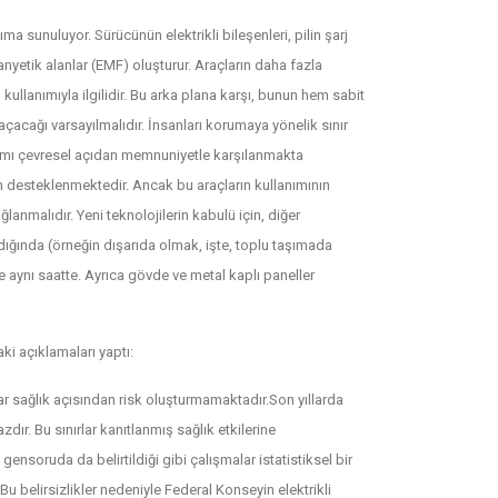
ma sunuluyor. Sürücünün elektrikli bileşenleri, pilin şarj
anyetik alanlar (EMF) oluşturur. Araçların daha fazla
kullanımıyla ilgilidir. Bu arka plana karşı, bunun hem sabit
acağı varsayılmalıdır. İnsanları korumaya yönelik sınır
nımı çevresel açıdan memnuniyetle karşılanmakta
an desteklenmektedir. Ancak bu araçların kullanımının
anmalıdır. Yeni teknolojilerin kabulü için, diğer
dığında (örneğin dışarıda olmak, işte, toplu taşımada
e aynı saatte. Ayrıca gövde ve metal kaplı paneller
ki açıklamaları yaptı:
lar sağlık açısından risk oluşturmamaktadır.Son yıllarda
dır. Bu sınırlar kanıtlanmış sağlık etkilerine
ensoruda da belirtildiği gibi çalışmalar istatistiksel bir
 belirsizlikler nedeniyle Federal Konseyin elektrikli