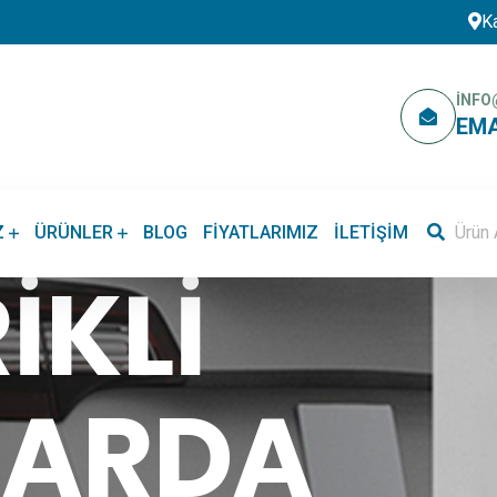
K
INFO
EMA
Z
ÜRÜNLER
BLOG
FIYATLARIMIZ
İLETIŞIM
IKLI
LARDA