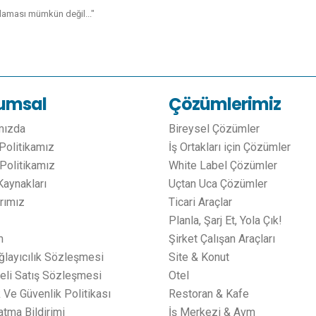
laması mümkün değil..."
umsal
Çözümlerimiz
mızda
Bireysel Çözümler
 Politikamız
İş Ortakları için Çözümler
Politikamız
White Label Çözümler
Kaynakları
Uçtan Uca Çözümler
arımız
Ticari Araçlar
Planla, Şarj Et, Yola Çık!
m
Şirket Çalışan Araçları
ğlayıcılık Sözleşmesi
Site & Konut
li Satış Sözleşmesi
Otel
k Ve Güvenlik Politikası
Restoran & Kafe
atma Bildirimi
İş Merkezi & Avm