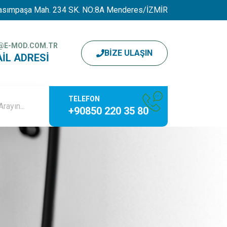
asımpaşa Mah. 234 SK. NO:8A Menderes/İZMİR
@E-MOD.COM.TR
BIZE ULAŞIN
IL ADRESI
TELEFON
+90850 220 35 80