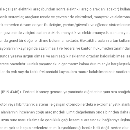
e çalışan elektrikli araç (bundan sonra elektrikli araç olarak anılacaktır) kullanı
ronik sistemler, araçların içinde ve çevresinde elektriksel, manyetik ve elektrom
hız kesmeden devam ediyor. Bu iletişim, yardım/güvenlik ve eğlence sistemlerinin 
evresinde ve içinde artan elektrik, manyetik ve elektromanyetik alanlara yol aç
da genel bir değerlendirme bulunmamaktadır. Elektrikli araçların artan kulla
isyonlarının kaynağında azaltılması) ve federal ve kanton hükümetleri tarafınd
a yasaya uygun olması ve aşırı sağlık risklerinin ortadan kaldırılabilmesi sağl
derece önemlidir. Günlük yaşamdaki diğer maruz kalma durumlarıyla karşılaştırıl
 alanda çok sayıda farklı frekanstaki kaynaklara maruz kalabilmenizdir. saatlerc
 (IP19.4346)
. Federal Konsey gensoruya yanıtında diğerlerinin yanı sıra aşağıda
1
motor veya hibrit tahrik sistemi ile çalışan otomobillerdeki elektromanyetik alan
 alanlarının İncelenen çoğu araç modeli, Limit değerlerinin onda birinden daha az
 uzun süre maruz kalma ile çocukluk çağı lösemisi arasındaki bağlantıya ilişkin g
 mı yoksa başka nedenlerden mi kaynaklandığı henüz belli değil. neden olur. Bu