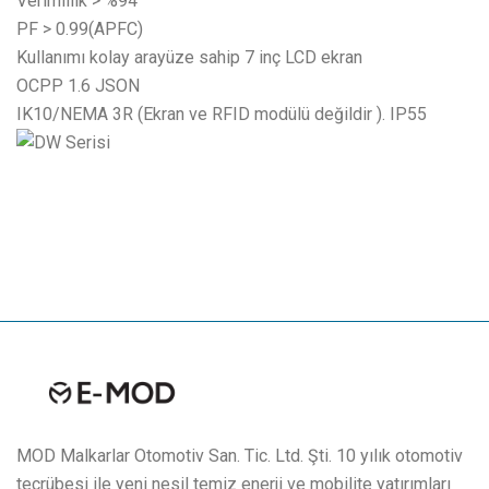
Verimlilik > %94
PF > 0.99(APFC)
Kullanımı kolay arayüze sahip 7 inç LCD ekran
OCPP 1.6 JSON
IK10/NEMA 3R (Ekran ve RFID modülü değildir ). IP55
MOD Malkarlar Otomotiv San. Tic. Ltd. Şti. 10 yılık otomotiv
tecrübesi ile yeni nesil temiz enerji ve mobilite yatırımları