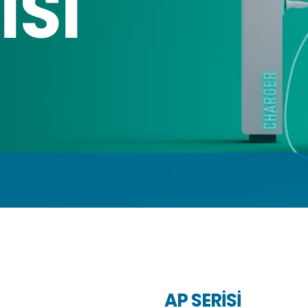
İSİ
AP SERİSİ