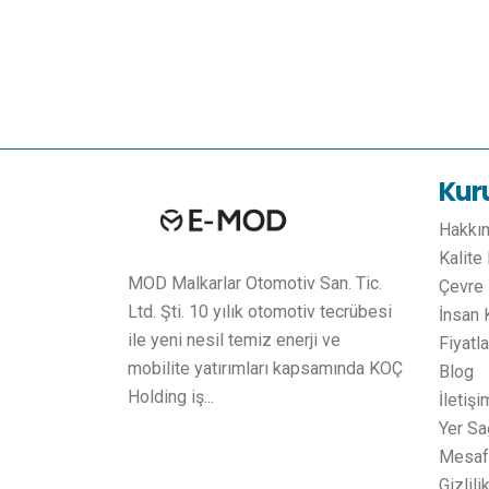
Kur
Hakkı
Kalite
MOD Malkarlar Otomotiv San. Tic.
Çevre 
Ltd. Şti. 10 yılık otomotiv tecrübesi
İnsan 
ile yeni nesil temiz enerji ve
Fiyatl
mobilite yatırımları kapsamında KOÇ
Blog
Holding iş...
İletişi
Yer Sa
Mesafe
Gizlili