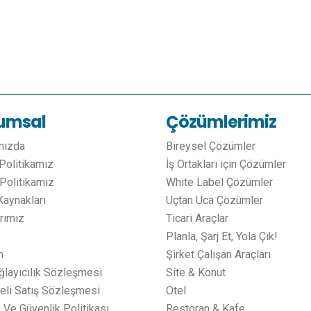
umsal
Çözümlerimiz
mızda
Bireysel Çözümler
 Politikamız
İş Ortakları için Çözümler
Politikamız
White Label Çözümler
Kaynakları
Uçtan Uca Çözümler
arımız
Ticari Araçlar
Planla, Şarj Et, Yola Çık!
m
Şirket Çalışan Araçları
ğlayıcılık Sözleşmesi
Site & Konut
li Satış Sözleşmesi
Otel
k Ve Güvenlik Politikası
Restoran & Kafe