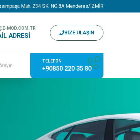
asımpaşa Mah. 234 SK. NO:8A Menderes/İZMİR
@E-MOD.COM.TR
BIZE ULAŞIN
IL ADRESI
TELEFON
+90850 220 35 80