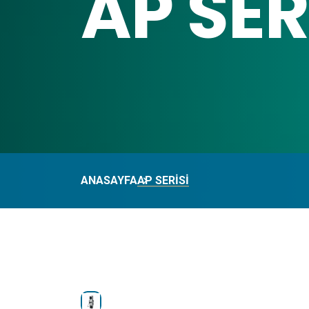
AP SER
ANASAYFA
AP SERİSİ