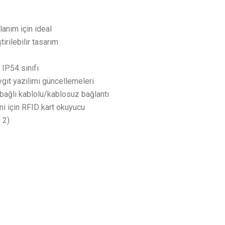
lanım için ideal
rilebilir tasarım
 IP54 sınıfı
ygıt yazılımı güncellemeleri
 bağlı kablolu/kablosuz bağlantı
mi için RFID kart okuyucu
 2)