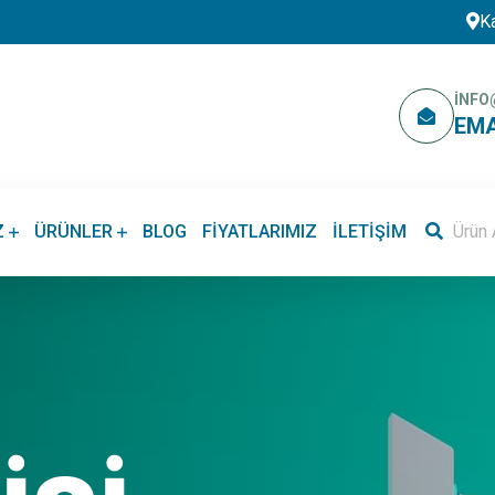
K
INFO
EMA
Z
ÜRÜNLER
BLOG
FIYATLARIMIZ
İLETIŞIM